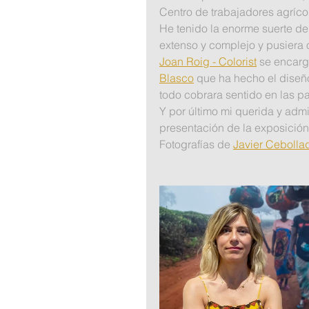
Centro de trabajadores agrícol
He tenido la enorme suerte de
extenso y complejo y pusiera 
Joan Roig - Colorist
 se encarg
Blasco
 que ha hecho el diseñ
todo cobrara sentido en las p
Y por último mi querida y adm
presentación de la exposición 
Fotografías de 
Javier Cebolla