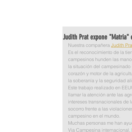
HOME
QUIENES SOMOS
P
Judith Prat expone "Matria"
Nuestra compañera 
Judith Pra
Es el reconocimiento de la tier
campesinos hunden las manos c
la situación del campesinado
corazón y motor de la agricultu
la soberanía y la seguridad al
Este trabajo realizado en EEU
llamar la atención ante las agr
intereses transnacionales de l
socorro frente a las violacion
campesino en el mundo.
Muchas personas me han ayuda
Via Campesina internacional