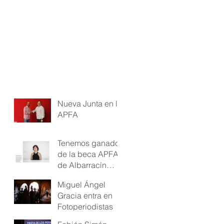
Nueva Junta en la
APFA
Tenemos ganador
de la beca APFA
de Albarracín
2023
Miguel Ángel
Gracia entra en
Fotoperiodistas