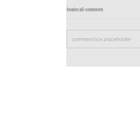
header.all-comments
comment-box.placeholder