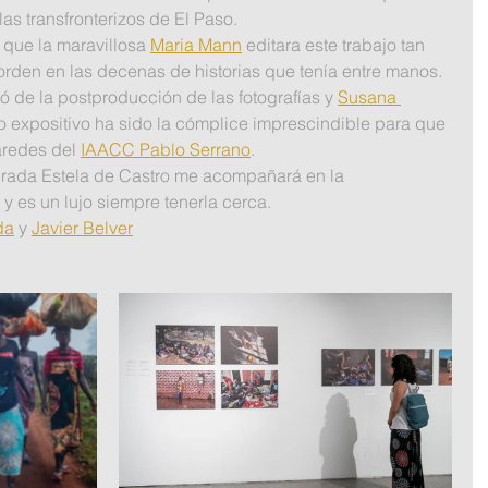
as transfronterizos de El Paso.
 que la maravillosa 
Maria Mann
 editara este trabajo tan 
orden en las decenas de historias que tenía entre manos.
ó de la postproducción de las fotografías y 
Susana 
o expositivo ha sido la cómplice imprescindible para que 
aredes del 
IAACC Pablo Serrano
.
irada Estela de Castro me acompañará en la 
y es un lujo siempre tenerla cerca.
da
 y 
Javier Belver