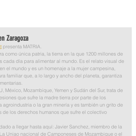
REMIO FOTOPERIODISTAS...
GALERIAS
EXPOSICIONES
 en Zaragoza
t
 presenta MATRIA.             
ra como única patria, la tierra en la que 1200 millones de 
ada día para alimentar al mundo. Es el relato visual de 
 en el mundo y es un homenaje a la mujer campesina, 
ra familiar que, a lo largo y ancho del planeta, garantiza 
imentarias.
U, México, Mozambique, Yemen y Sudán del Sur, trata de 
esiones que sufre la madre tierra por parte de los 
a agroindustria o la gran minería y es también un grito de 
es de los derechos humanos que sufre el colectivo 
do a llegar hasta aquí: Javier Sanchez, miembro de la 
, La Uniao nacional de Camponeses de Mozambique o el 