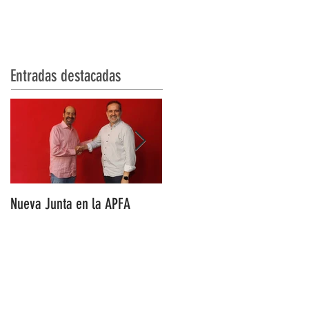
YO LO VI Blog
BECAS
More
Entradas destacadas
Nueva Junta en la APFA
Fabián Simón premio
Periodistas de Aragón