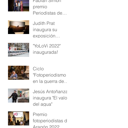
Fabián Simón
premio
Periodistas de
Aragón
Judith Prat
inaugura su
exposición
"Brujas"
"YoLoVi 2022"
inaugurada!
Ciclo
"Fotoperiodismo
en la guerra de
Ucrania" en
Jesús Antoñanzas
Ibercaja
inaugura "El valor
del agua"
Premio
fotoperiodistas de
Aragón 2022