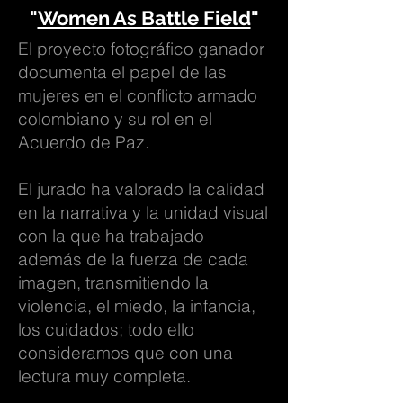
"
Women As Battle Field
"
El proyecto fotográfico ganador
documenta el papel de las
mujeres en el conflicto armado
colombiano y su rol en el
Acuerdo de Paz.
El jurado ha valorado la calidad
en la narrativa y la unidad visual
con la que ha trabajado
además de la fuerza de cada
imagen, transmitiendo la
violencia, el miedo, la infancia,
los cuidados; todo ello
consideramos que con una
lectura muy completa.