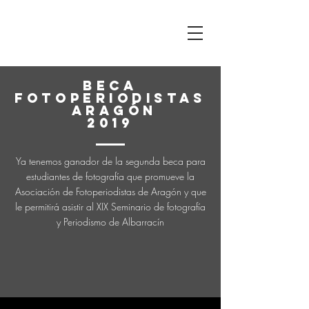
BECA
FOTOPERIODISTAS
ARAGÓN
2019
Ya tenemos ganador de la segunda beca para
estudiantes de fotografía que promueve la
Asociación de Fotoperiodistas de Aragón y que
le permitirá asistir al XIX Seminario de fotografía
y Periodismo de Albarracín