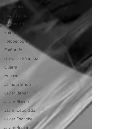
Exposición
Fabián Simón
Formación
Fotografía
Fotoperiodismo
Fotógrafo
Gervasio Sánchez
Guerra
Huesca
Jaime Galindo
Javier Belver
Javier Blasco
Javier Cebollada
Javier Escriche
Javier Romeo