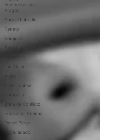
Fotoperiodistas
Aragón
Raquel Labodía
Retrato
Sarajevo
Social
Teruel
Toni Galán
Viajes
Víctor Ibañez
Zaragoza
Zona de Conflicto
Francisco Jiménez
Daniel Pérez
Comunicado