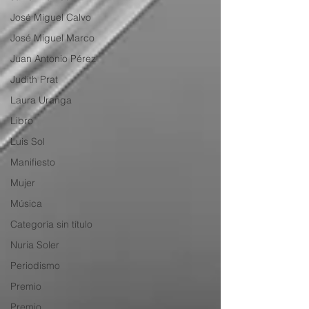
José Miguel Calvo
José Miguel Marco
Juan Antonio Pérez
Judith Prat
Laura Uranga
Libro
Luis Sol
Manifiesto
Mujer
Música
Categoría sin título
Nuria Soler
Periodismo
Premio
Premio