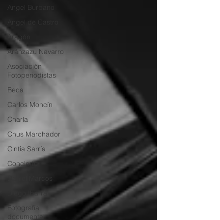
Angel Burbano
Angel de Castro
Aragón
Aránzazu Navarro
Asociación
Fotoperiodistas
Beca
Carlos Moncín
Charla
Chus Marchador
Cintia Sarría
Concierto
Daniel Marcos
Diego Ibarra
Fotografía
documental