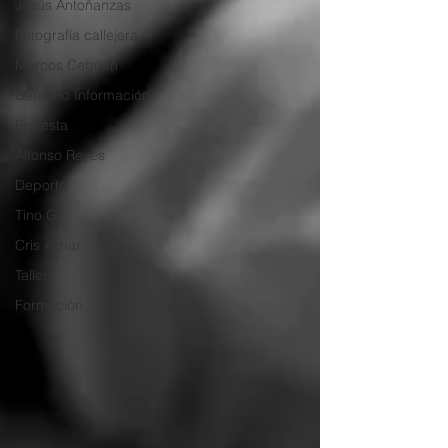
Jesús Antoñanzas
Fotografía callejera
Marcos Cebrián
Derecho Información
Protesta
Alfonso Reyes
Deporte
Tino Gil
Cris Aznar
Taller
Formación