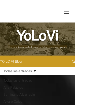
YoLoVi
Blog de la
Asociación Profesional de Fotoperiodistas de Aragón
YO LO VI Blog
Todas las entradas
Todas las entradas
Ana Palacios
Seminario Albarracín
Alvaro Calvo