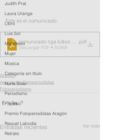
Judith Prat
Laura Uranga
Este es el comunicado.
Libro
Luis Sol
comunicado liga futbol emitido apfa
.pdf
Manifiesto
Descargar PDF • 303KB
Mujer
Música
Categoría sin título
Aragón
Asociación Fotoperiodistas
Nuria Soler
Fotoperiodismo
Periodismo
Premio
Premio Fotoperiodistas Aragón
Raquel Labodía
Ver todo
Entradas recientes
Retrato