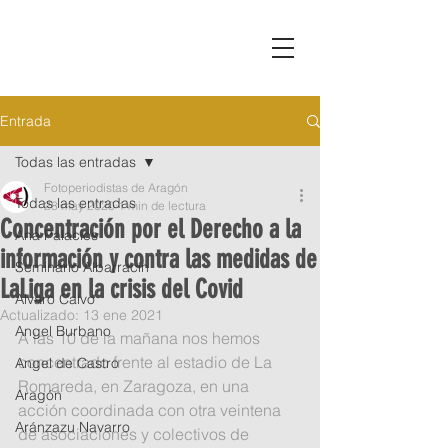
Entrada
Todas las entradas
Fotoperiodistas de Aragón
Todas las entradas
28 may 2020
1 min de lectura
Concentración por el Derecho a la
Ana Palacios
información y contra las medidas de
Seminario Albarracín
LaLiga en la crisis del Covid
Alvaro Calvo
Actualizado:
13 ene 2021
Angel Burbano
A las 10 de la mañana nos hemos 
concentrado frente al estadio de La 
Angel de Castro
Romareda, en Zaragoza, en una 
Aragón
acción coordinada con otra veintena 
Aránzazu Navarro
de asociaciones y colectivos de 