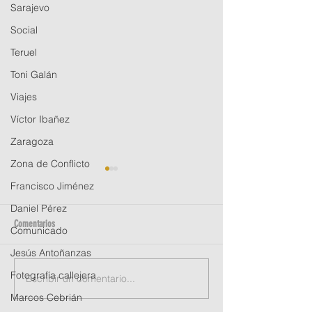
Sarajevo
Social
Teruel
Toni Galán
Viajes
Víctor Ibañez
Zaragoza
Zona de Conflicto
Francisco Jiménez
Daniel Pérez
Comentarios
Comunicado
Jesús Antoñanzas
Homenaje a Carlos Mo
Fotografía callejera
Escribir un comentario...
Tenemos ganadora de la beca APFA
de Albarracín 2022
Marcos Cebrián