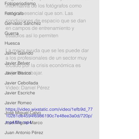
Fotoperiodismo
informativa de los fotógrafos como 
servicio esencial que son. Las 
Fotógrafo
condiciones de espacio que se dan 
Gervasio Sánchez
en campos de entrenamiento y 
Guerra
estadios así lo permiten
Huesca
La mejor ayuda que se les puede dar 
Jaime Galindo
a los profesionales de un sector muy 
Javier Belver
tocado por la crisis económica es 
dejarles trabajar.
Javier Blasco
Javier Cebollada
Video: Daniel Pérez
Javier Escriche
Javier Romeo
https://video.wixstatic.com/video/1efb9d_77
José Miguel Calvo
10281de4594f6986190c7e48ee3a0d/720p/
mp4/file.mp4
José Miguel Marco
Juan Antonio Pérez