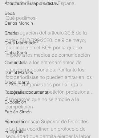
fotoperiodistas de toda España.
Asociación Fotoperiodistas
Beca
Qué pedimos:
Carlos Moncín
La derogación del artículo 39.6 de la 
Charla
orden SND/399/2020, de 9 de mayo, 
Chus Marchador
publicada en el BOE por la que se 
Cintia Sarría
impide a los medios de comunicación 
la entrada a los entrenamientos de 
Concierto
equipos profesionales. Por tanto los 
Daniel Marcos
fotoperiodistas no pueden entrar en los 
Diego Ibarra
eventos organizados por La Liga o 
cualquier otra competición profesional. 
Fotografía documental
Esperamos que no se amplíe a la 
Exposición
competición
Fabián Simón
Que el Consejo Superior de Deportes 
Formación
y La Liga coordinen un protocolo de 
Fotografía
seguridad que permita ejercer la labor 