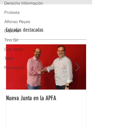
Derecho Información
Protesta
Alfonso Reyes
Entradas destacadas
Deporte
Tino Gil
Cris Aznar
Taller
Formación
Nueva Junta en la APFA
Fabián Simón premi
Aragón