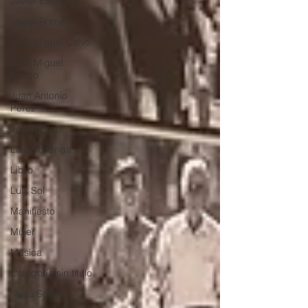
Javier Escriche
Javier Romeo
José Miguel Calvo
José Miguel
Marco
Juan Antonio
Pérez
Judith Prat
Laura Uranga
Libro
Luis Sol
Manifiesto
Mujer
Música
Categoría sin título
Nuria Soler