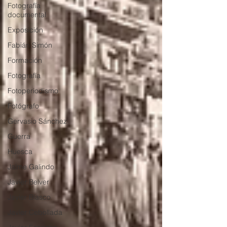
Fotografía
documental
Exposición
Fabián Simón
Formación
Fotografía
Fotoperiodismo
Fotógrafo
Gervasio Sánchez
Guerra
Huesca
Jaime Galindo
Javier Belver
Javier Blasco
Javier Cebollada