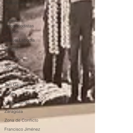
Periodismo
Premio
Premio
Fotoperiodistas
Aragón
Raquel Labodía
Retrato
Sarajevo
Social
Teruel
Toni Galán
Viajes
Víctor Ibañez
Zaragoza
Zona de Conflicto
Francisco Jiménez