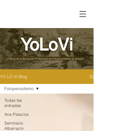
YoLoVi
Blog de la
Asociación Profesional de Fotoperiodistas de Aragón
YO LO VI Blog
Fotoperiodismo
Todas las
entradas
Ana Palacios
Seminario
Albarracín