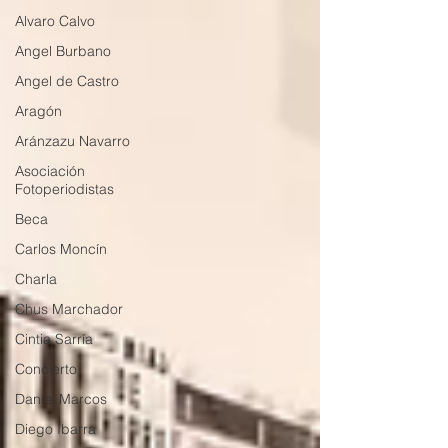
Alvaro Calvo
Angel Burbano
Angel de Castro
Aragón
Aránzazu Navarro
Asociación
Fotoperiodistas
Beca
Carlos Moncín
Charla
Chus Marchador
Cintia Sarría
Concierto
Daniel Marcos
Diego Ibarra