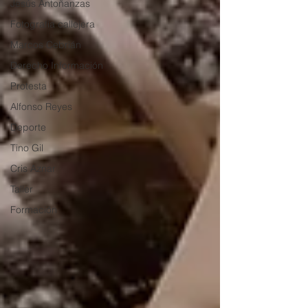
Jesús Antoñanzas
Fotografía callejera
Marcos Cebrián
Derecho Información
Protesta
Alfonso Reyes
Deporte
Tino Gil
Cris Aznar
Taller
Formación