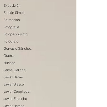
Exposición
Fabián Simón
Formación
Fotografía
Fotoperiodismo
Fotógrafo
Gervasio Sánchez
Guerra
Huesca
Jaime Galindo
Javier Belver
Javier Blasco
Javier Cebollada
Javier Escriche
Javier Romeo