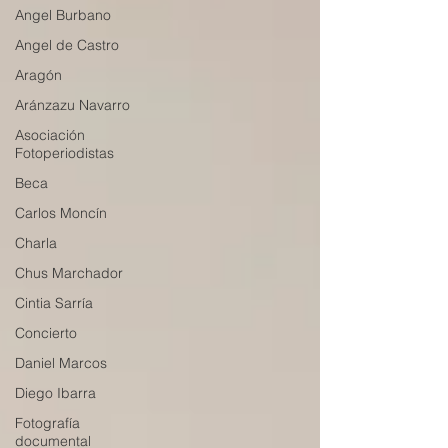
Angel Burbano
Angel de Castro
Aragón
Aránzazu Navarro
Asociación
Fotoperiodistas
Beca
Carlos Moncín
Charla
Chus Marchador
Cintia Sarría
Concierto
Daniel Marcos
Diego Ibarra
Fotografía
documental