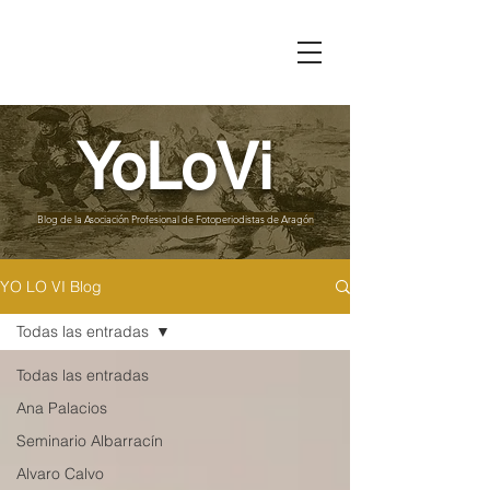
YoLoVi
Blog de la
Asociación Profesional de Fotoperiodistas de Aragón
YO LO VI Blog
Todas las entradas
Todas las entradas
Ana Palacios
Seminario Albarracín
Alvaro Calvo