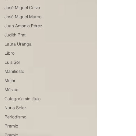
José Miguel Calvo
José Miguel Marco
Juan Antonio Pérez
Judith Prat
Laura Uranga
Libro
Luis Sol
Manifiesto
Mujer
Música
Categoría sin título
Nuria Soler
Periodismo
Premio
Premio