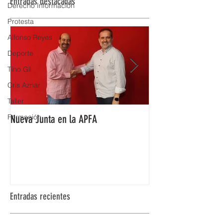
Entradas destacadas
Derecho Información
Protesta
Alfonso Reyes
Deporte
Tino Gil
Cris Aznar
Taller
Formación
Nueva Junta en la APFA
Fabián Simón premi
Aragón
Entradas recientes