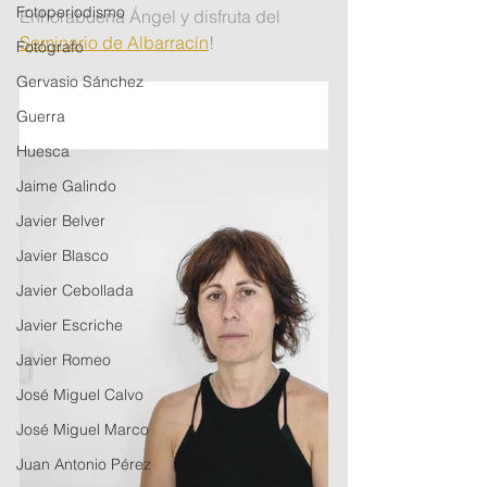
Fotoperiodismo
Enhorabuena Ángel y disfruta del 
Seminario de Albarracín
!
Fotógrafo
Gervasio Sánchez
Guerra
Huesca
Jaime Galindo
Javier Belver
Javier Blasco
Javier Cebollada
Javier Escriche
Javier Romeo
José Miguel Calvo
José Miguel Marco
Juan Antonio Pérez