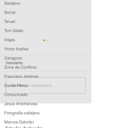
Sarajevo
Social
Teruel
Toni Galán
Viajes
Víctor Ibañez
Zaragoza
Comentarios
Zona de Conflicto
Francisco Jiménez
Escribir un comentario...
Daniel Pérez
Tenemos ganador de la beca APFA
Convocada la Beca par
de Albarracín
Seminario de Albarrac
Comunicado
Jesús Antoñanzas
Fotografía callejera
Marcos Cebrián