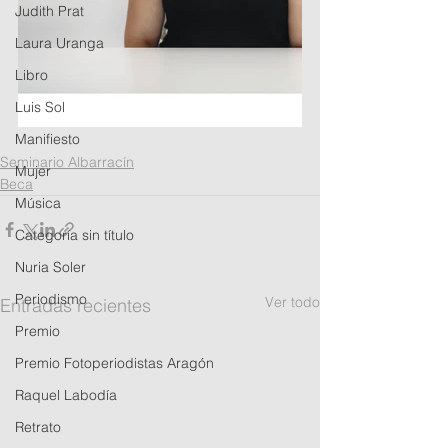
Judith Prat
Laura Uranga
Libro
Luis Sol
Manifiesto
Seminario Albarracín
Mujer
Beca
Música
Categoría sin título
Nuria Soler
Periodismo
Ver todo
Entradas recientes
Premio
Premio Fotoperiodistas Aragón
Raquel Labodía
Retrato