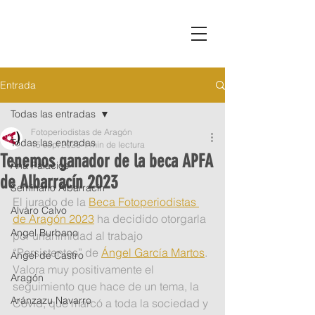
Entrada
Todas las entradas
Fotoperiodistas de Aragón
Todas las entradas
15 sept 2023
1 min de lectura
Tenemos ganador de la beca APFA
Ana Palacios
de Albarracín 2023
Seminario Albarracín
El jurado de la 
Beca Fotoperiodistas 
Alvaro Calvo
de Aragón 2023
 ha decidido otorgarla 
Angel Burbano
por unanimidad al trabajo 
“Persistentes” de 
Ángel García Martos
. 
Angel de Castro
Valora muy positivamente el 
Aragón
seguimiento que hace de un tema, la 
Aránzazu Navarro
Covid, que marcó a toda la sociedad y 