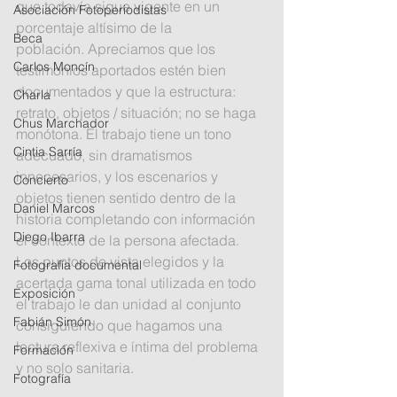
que todavía sigue vigente en un 
Asociación Fotoperiodistas
porcentaje altísimo de la 
Beca
población. Apreciamos que los 
Carlos Moncín
testimonios aportados estén bien 
documentados y que la estructura: 
Charla
retrato, objetos / situación; no se haga 
Chus Marchador
monótona. El trabajo tiene un tono 
Cintia Sarría
adecuado, sin dramatismos 
innecesarios, y los escenarios y 
Concierto
objetos tienen sentido dentro de la 
Daniel Marcos
historia completando con información 
Diego Ibarra
el contexto de la persona afectada. 
Los puntos de vista elegidos y la 
Fotografía documental
acertada gama tonal utilizada en todo 
Exposición
el trabajo le dan unidad al conjunto 
Fabián Simón
consiguiendo que hagamos una 
lectura reflexiva e íntima del problema 
Formación
y no solo sanitaria.
Fotografía