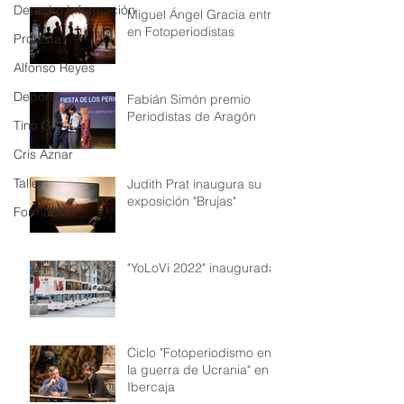
Derecho Información
Miguel Ángel Gracia entra
en Fotoperiodistas
Protesta
Alfonso Reyes
Deporte
Fabián Simón premio
Periodistas de Aragón
Tino Gil
Cris Aznar
Taller
Judith Prat inaugura su
exposición "Brujas"
Formación
"YoLoVi 2022" inaugurada!
Ciclo "Fotoperiodismo en
la guerra de Ucrania" en
Ibercaja