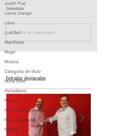
Judith Prat
Comentarios
Laura Uranga
Inauguramos YoLoVi 2021
Libro
Escribir un comentario...
Luis Sol
Tenemos ganador de l
de Albarracín
Manifiesto
Mujer
Música
Categoría sin título
Entradas destacadas
Nuria Soler
Periodismo
Premio
Premio Fotoperiodistas Aragón
Raquel Labodía
Retrato