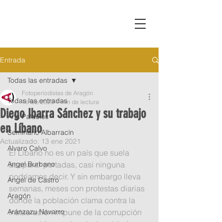
Entrada
Todas las entradas
Fotoperiodistas de Aragón
Todas las entradas
16 feb 2020
1 min de lectura
Diego Ibarra Sánchez y su trabajo
Ana Palacios
en Líbano
Seminario Albarracín
Actualizado:
13 ene 2021
Alvaro Calvo
El Líbano no es un país que suela 
Angel Burbano
acaparar portadas, casi ninguna 
podríamos decir. Y sin embargo lleva 
Angel de Castro
semanas, meses con protestas diarias 
Aragón
donde la población clama contra la 
Aránzazu Navarro
instauración impune de la corrupción 