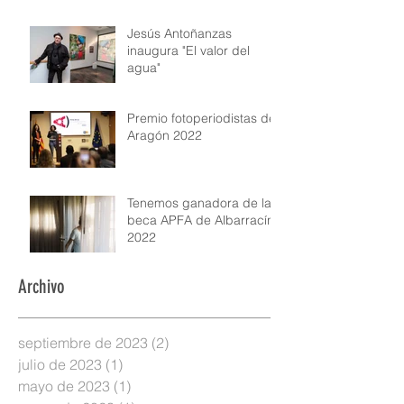
Jesús Antoñanzas
inaugura "El valor del
agua"
Premio fotoperiodistas de
Aragón 2022
Tenemos ganadora de la
beca APFA de Albarracín
2022
Archivo
septiembre de 2023
(2)
2 entradas
julio de 2023
(1)
1 entrada
mayo de 2023
(1)
1 entrada