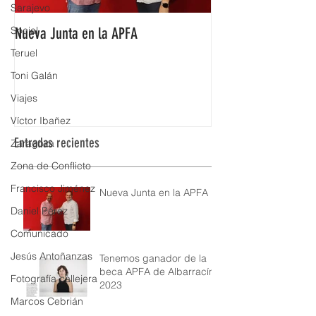
Sarajevo
Social
Nueva Junta en la APFA
Fabián Simón premi
Aragón
Teruel
Toni Galán
Viajes
Víctor Ibañez
Entradas recientes
Zaragoza
Zona de Conflicto
Francisco Jiménez
Nueva Junta en la APFA
Daniel Pérez
Comunicado
Jesús Antoñanzas
Tenemos ganador de la
beca APFA de Albarracín
Fotografía callejera
2023
Marcos Cebrián