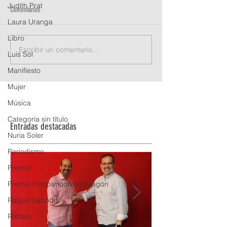
Judith Prat
Comentarios
Laura Uranga
Libro
Escribir un comentario...
Tenemos ganador de la beca APFA
Tenemos ganadora de 
Luis Sol
de Albarracín 2023
de Albarracín 2022
Manifiesto
Mujer
Música
Categoría sin título
Entradas destacadas
Nuria Soler
Periodismo
Premio
Premio Fotoperiodistas Aragón
Raquel Labodía
Retrato