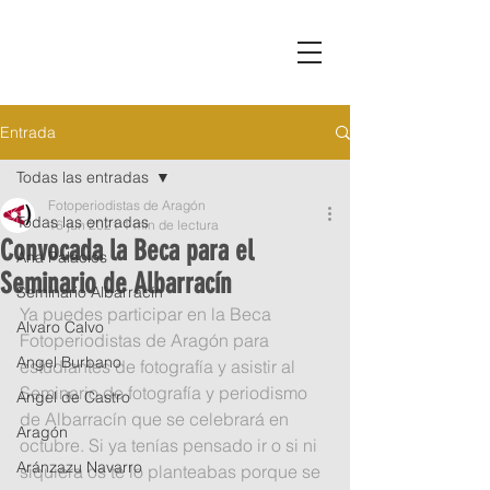
Entrada
Todas las entradas
Fotoperiodistas de Aragón
Todas las entradas
16 jun 2021
1 min de lectura
Convocada la Beca para el
Ana Palacios
Seminario de Albarracín
Seminario Albarracín
Ya puedes participar en la Beca 
Alvaro Calvo
Fotoperiodistas de Aragón para 
Angel Burbano
estudiantes de fotografía y asistir al 
Seminario de fotografía y periodismo 
Angel de Castro
de Albarracín que se celebrará en 
Aragón
octubre. Si ya tenías pensado ir o si ni 
Aránzazu Navarro
siquiera os te lo planteabas porque se 