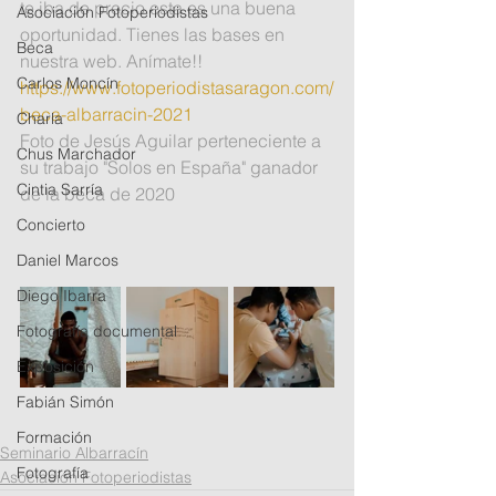
te iba de precio esta es una buena 
Asociación Fotoperiodistas
oportunidad. Tienes las bases en 
Beca
nuestra web. Anímate!!
Carlos Moncín
https://www.fotoperiodistasaragon.com/
beca-albarracin-2021
Charla
Foto de Jesús Aguilar perteneciente a 
Chus Marchador
su trabajo "Solos en España" ganador 
Cintia Sarría
de la beca de 2020
Concierto
Daniel Marcos
Diego Ibarra
Fotografía documental
Exposición
Fabián Simón
Formación
Seminario Albarracín
Fotografía
Asociación Fotoperiodistas