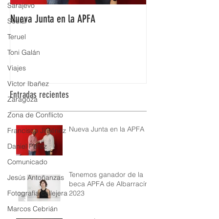
Sarajevo
Nueva Junta en la APFA
Fabián Simón premi
Social
Aragón
Teruel
Toni Galán
Viajes
Víctor Ibañez
Entradas recientes
Zaragoza
Zona de Conflicto
Nueva Junta en la APFA
Francisco Jiménez
Daniel Pérez
Comunicado
Tenemos ganador de la
Jesús Antoñanzas
beca APFA de Albarracín
2023
Fotografía callejera
Marcos Cebrián