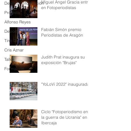
Miguel Ángel Gracia entra
Derecho Información
en Fotoperiodistas
Protesta
Alfonso Reyes
Fabián Simón premio
Deporte
Periodistas de Aragón
Tino Gil
Cris Aznar
Judith Prat inaugura su
Taller
exposición "Brujas"
Formación
"YoLoVi 2022" inaugurada!
Ciclo "Fotoperiodismo en
la guerra de Ucrania" en
Ibercaja