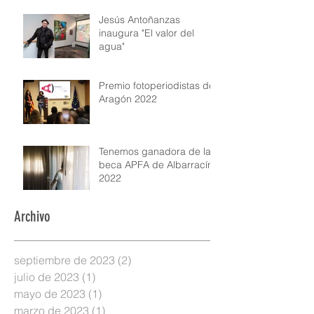
Jesús Antoñanzas
inaugura "El valor del
agua"
Premio fotoperiodistas de
Aragón 2022
Tenemos ganadora de la
beca APFA de Albarracín
2022
Archivo
septiembre de 2023
(2)
2 entradas
julio de 2023
(1)
1 entrada
mayo de 2023
(1)
1 entrada
marzo de 2023
(1)
1 entrada