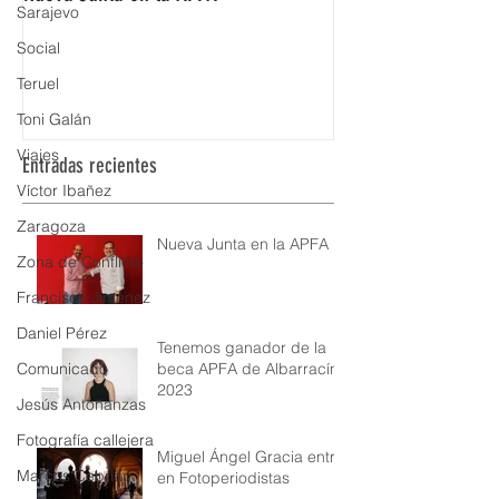
Sarajevo
Aragón
Social
Teruel
Toni Galán
Viajes
Entradas recientes
Víctor Ibañez
Zaragoza
Nueva Junta en la APFA
Zona de Conflicto
Francisco Jiménez
Daniel Pérez
Tenemos ganador de la
beca APFA de Albarracín
Comunicado
2023
Jesús Antoñanzas
Fotografía callejera
Miguel Ángel Gracia entra
Marcos Cebrián
en Fotoperiodistas