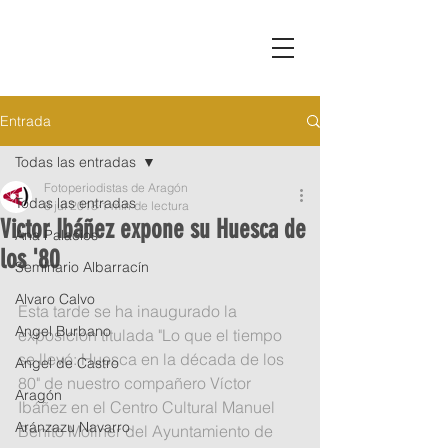
Entrada
Todas las entradas
Fotoperiodistas de Aragón
Todas las entradas
6 jul 2018
1 min de lectura
Victor Ibáñez expone su Huesca de
Ana Palacios
los '80
Seminario Albarracín
Alvaro Calvo
Esta tarde se ha inaugurado la 
Angel Burbano
exposición titulada "Lo que el tiempo 
se llevó: Huesca en la década de los 
Angel de Castro
80" de nuestro compañero Víctor 
Aragón
Ibáñez en el Centro Cultural Manuel 
Aránzazu Navarro
Benito Moliner del Ayuntamiento de 