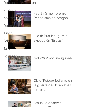
Derecho Información
Protesta
Fabián Simón premio
Periodistas de Aragón
Alfonso Reyes
Deporte
Tino Gil
Judith Prat inaugura su
exposición "Brujas"
Cris Aznar
Taller
Formación
"YoLoVi 2022" inaugurada!
Ciclo "Fotoperiodismo en
la guerra de Ucrania" en
Ibercaja
Jesús Antoñanzas